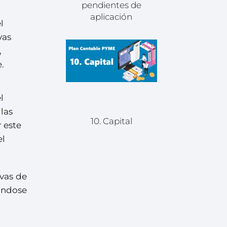
pendientes de
aplicación
l
vas
,
.
l
las
10. Capital
 este
el
vas de
rándose