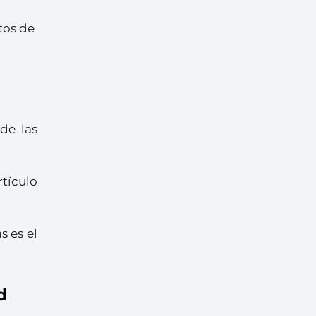
tos de
 de las
rtículo
s es el
d