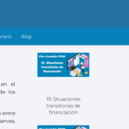
onario
Blog
 en el
de los
19. Situaciones
transitorias de
financiación
n entre
ervas,