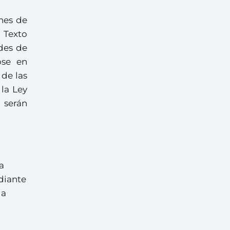
nes de
 Texto
des de
ose en
 de las
 la Ley
 serán
a
diante
la