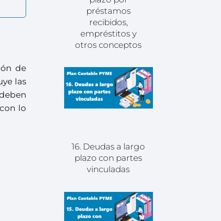
préstamos
recibidos,
empréstitos y
otros conceptos
ión de
uye las
e deben
 con lo
16. Deudas a largo
plazo con partes
vinculadas