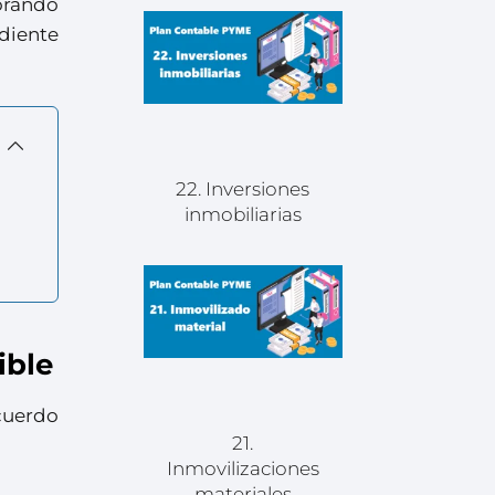
orando
diente
22. Inversiones
inmobiliarias
ible
cuerdo
21.
Inmovilizaciones
materiales