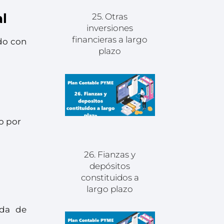
l
25. Otras
inversiones
financieras a largo
rdo con
plazo
o por
26. Fianzas y
depósitos
constituidos a
largo plazo
ada de