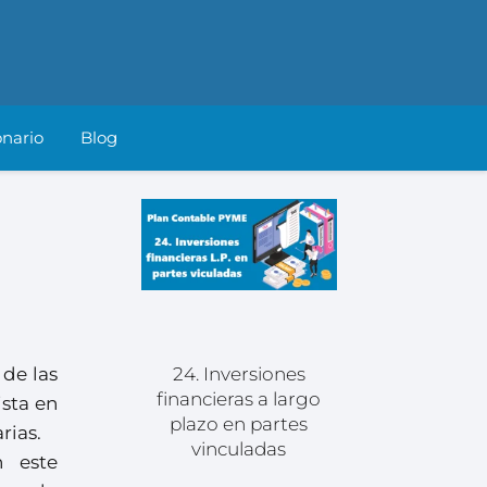
onario
Blog
 de las
24. Inversiones
financieras a largo
ista en
plazo en partes
rias.
vinculadas
n este