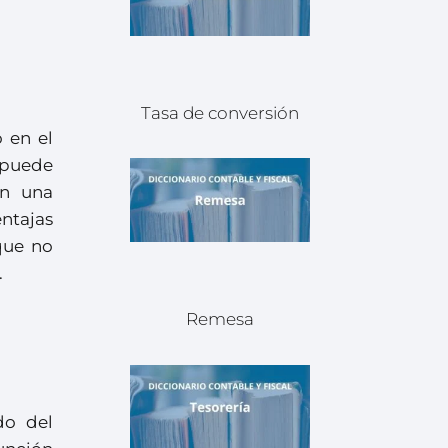
Tasa de conversión
 en el
e puede
an una
ntajas
que no
.
Remesa
do del