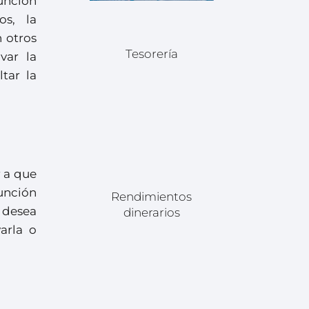
función
os, la
 otros
Tesorería
var la
tar la
r a que
unción
Rendimientos
e desea
dinerarios
arla o