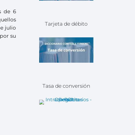
s de 6
quellos
Tarjeta de débito
e julio
 por su
Tasa de conversión