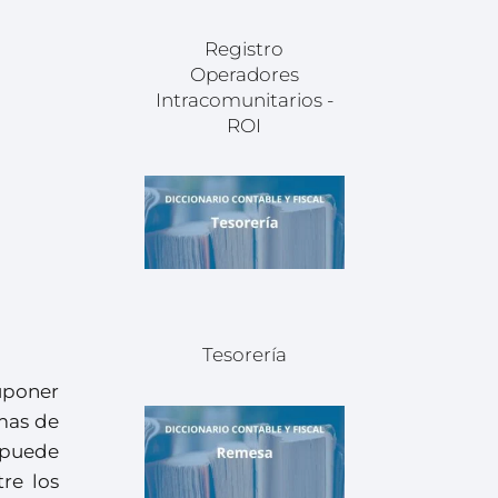
Registro
Operadores
Intracomunitarios -
ROI
Tesorería
uponer
emas de
a puede
re los