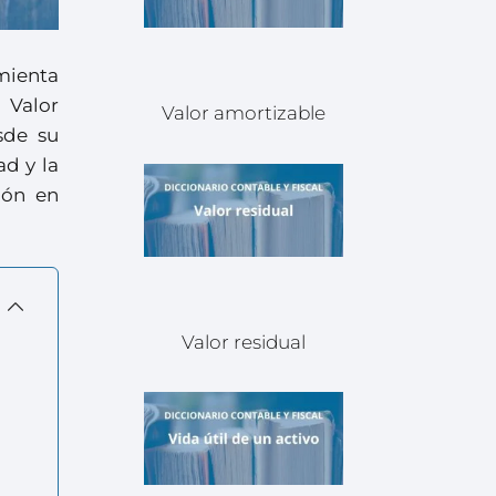
mienta
 Valor
Valor amortizable
sde su
ad y la
ión en
Valor residual