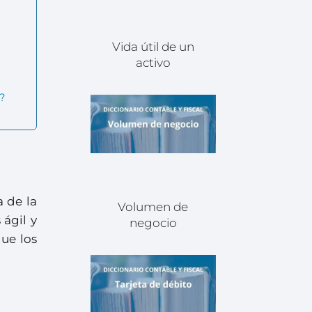
Vida útil de un
activo
I?
a de la
Volumen de
 ágil y
negocio
que los