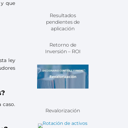
 y que
Resultados
pendientes de
aplicación
Retorno de
Inversión – ROI
ta ley
udores
s?
 caso.
Revalorización