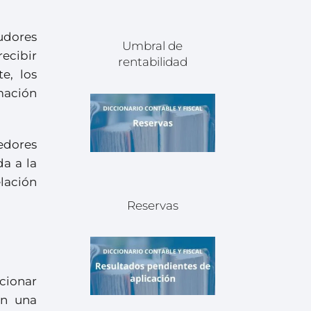
udores
Umbral de
ecibir
rentabilidad
e, los
mación
edores
a a la
lación
Reservas
cionar
en una