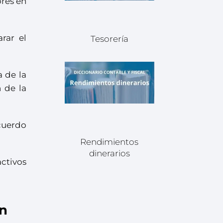
ores en
rar el
Tesorería
a de la
 de la
acuerdo
Rendimientos
dinerarios
activos
un