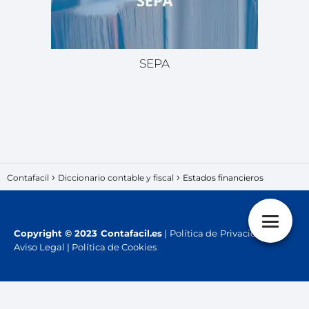
SEPA
Contafacil
Diccionario contable y fiscal
Estados financieros
Copyright
© 2023 Contafacil.es
|
Política de Privacidad
|
Aviso Legal
|
Política de Cookies