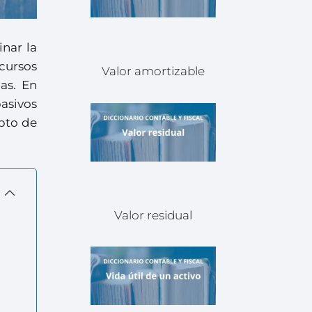
nar la
ecursos
Valor amortizable
as. En
pasivos
epto de
Valor residual