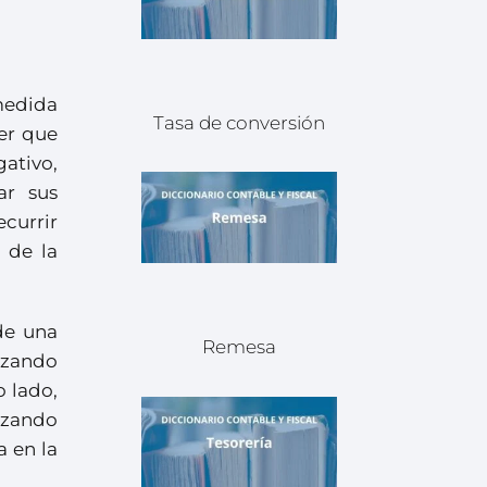
medida
Tasa de conversión
er que
ativo,
ar sus
ecurrir
 de la
de una
Remesa
lizando
o lado,
izando
 en la