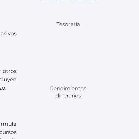
Tesorería
asivos
y otros
ncluyen
zo.
Rendimientos
dinerarios
órmula
ecursos