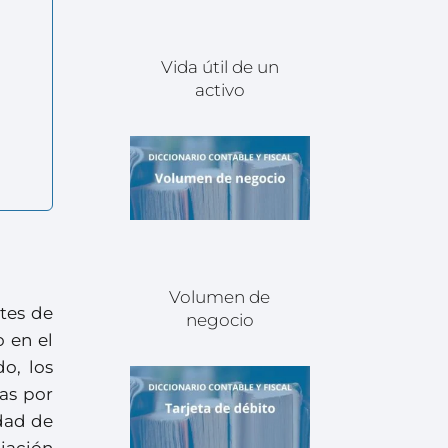
Vida útil de un
activo
Volumen de
ntes de
negocio
o en el
do, los
as por
idad de
ciación