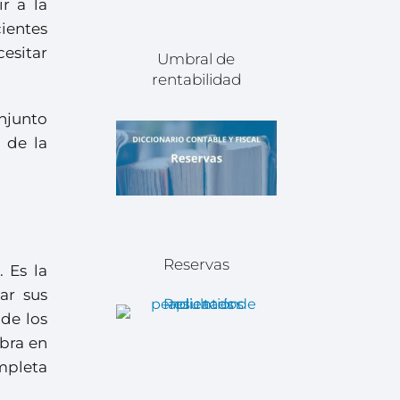
ir a la
cientes
cesitar
Umbral de
rentabilidad
njunto
 de la
Reservas
 Es la
ar sus
 de los
obra en
mpleta