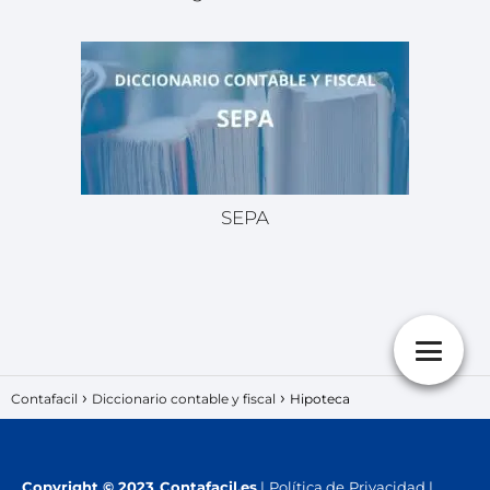
SEPA
Contafacil
Diccionario contable y fiscal
Hipoteca
Copyright
© 2023 Contafacil.es
|
Política de Privacidad
|