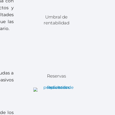
sa con
ctos y
ultades
Umbral de
ue las
rentabilidad
ario.
udas a
Reservas
asivos
 de los