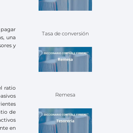
e pagar
Tasa de conversión
s, una
sores y
 ratio
Remesa
pasivos
rientes
atio de
activos
ente en