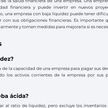
co de la salud financiera de una empresa. Una empre
lidad financiera y puede invertir en nuevos proye
do, una empresa con baja liquidez puede tener dific
 con sus obligaciones financieras. Es importante q
armente y tomen medidas para mejorarla si es neces
s
idez?
da de la capacidad de una empresa para pagar sus de
ndo los activos corrientes de la empresa por sus p
eba ácida?
ar al ratio de liquidez, pero excluye los inventarios