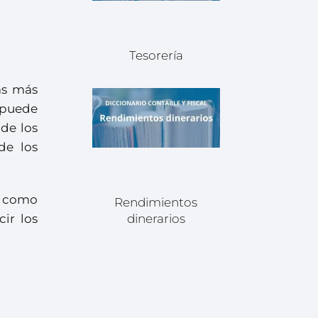
Tesorería
as más
o puede
 de los
de los
, como
Rendimientos
ir los
dinerarios