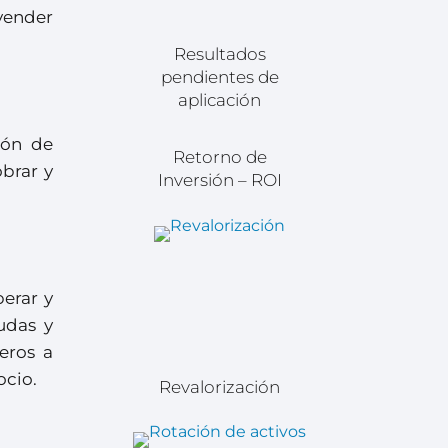
vender
Resultados
pendientes de
aplicación
ión de
Retorno de
obrar y
Inversión – ROI
erar y
udas y
eros a
ocio.
Revalorización