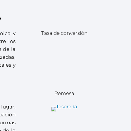
?
Tasa de conversión
mica y
re los
s de la
izadas,
cales y
Remesa
 lugar,
uación
normas
n de la