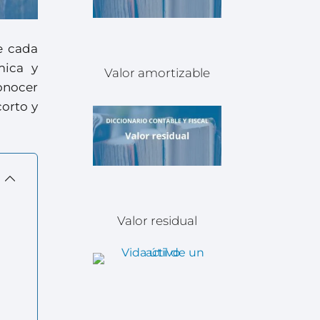
e cada
mica y
Valor amortizable
onocer
corto y
Valor residual