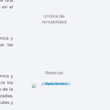
de una
 en el
Umbral de
rentabilidad
mica y
ar las
Reservas
mica y
re los
s de la
izadas,
cales y