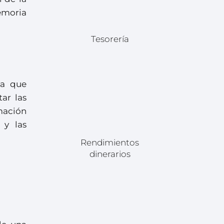
memoria
Tesorería
ya que
ar las
mación
 y las
Rendimientos
dinerarios