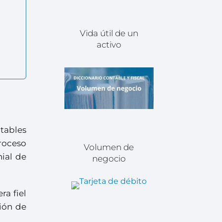
Vida útil de un
activo
ntables
roceso
Volumen de
nial de
negocio
ra fiel
ción de