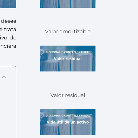
 desee
e trata
Valor amortizable
tivo de
anciera
Valor residual