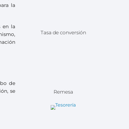
ara la
 en la
Tasa de conversión
imismo,
mación
abo de
ión, se
Remesa