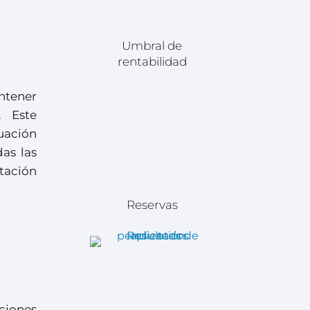
Umbral de
rentabilidad
ntener
. Este
uación
as las
ntación
Reservas
aciones