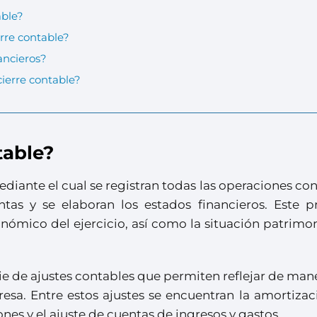
able?
erre contable?
ancieros?
cierre contable?
table?
ediante el cual se registran todas las operaciones co
entas y se elaboran los estados financieros. Este p
nómico del ejercicio, así como la situación patrimo
ie de ajustes contables que permiten reflejar de mane
resa. Entre estos ajustes se encuentran la amortiza
iones y el ajuste de cuentas de ingresos y gastos.