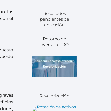
an los
Resultados
 con el
pendientes de
aplicación
Retorno de
Inversión – ROI
mpuesto
mpuesto
graves
Revalorización
ficios
dores,