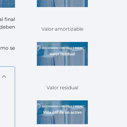
l final
e deben
Valor amortizable
cómo se
Valor residual