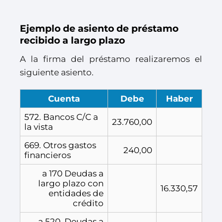
Ejemplo de asiento de préstamo
recibido a largo plazo
A la firma del préstamo realizaremos el
siguiente asiento.
Cuenta
Debe
Haber
572. Bancos C/C a
23.760,00
la vista
669. Otros gastos
240,00
financieros
a 170 Deudas a
largo plazo con
16.330,57
entidades de
crédito
a 520. Deudas a