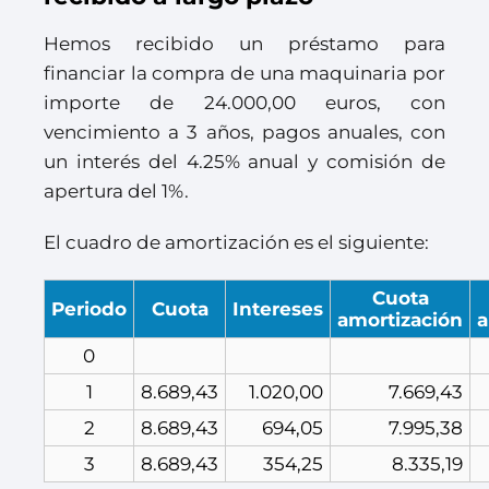
Hemos recibido un préstamo para
financiar la compra de una maquinaria por
importe de 24.000,00 euros, con
vencimiento a 3 años, pagos anuales, con
un interés del 4.25% anual y comisión de
apertura del 1%.
El cuadro de amortización es el siguiente:
Cuota
Periodo
Cuota
Intereses
amortización
a
0
1
8.689,43
1.020,00
7.669,43
2
8.689,43
694,05
7.995,38
3
8.689,43
354,25
8.335,19