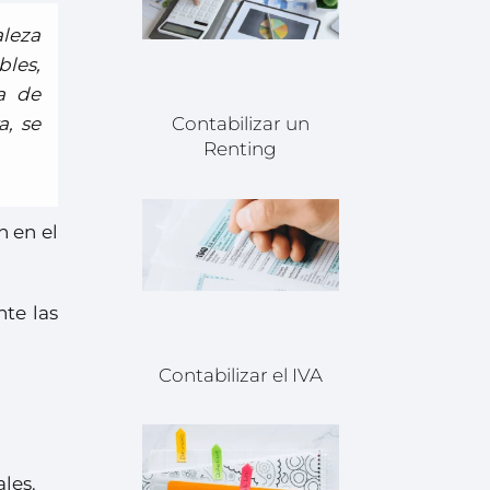
aleza
bles,
a de
, se
Contabilizar un
Renting
n en el
te las
Contabilizar el IVA
les.