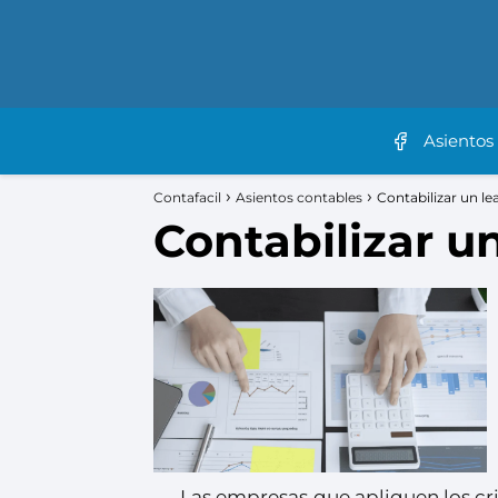
Asientos
Contafacil
Asientos contables
Contabilizar un le
Contabilizar u
Las empresas que apliquen los cr