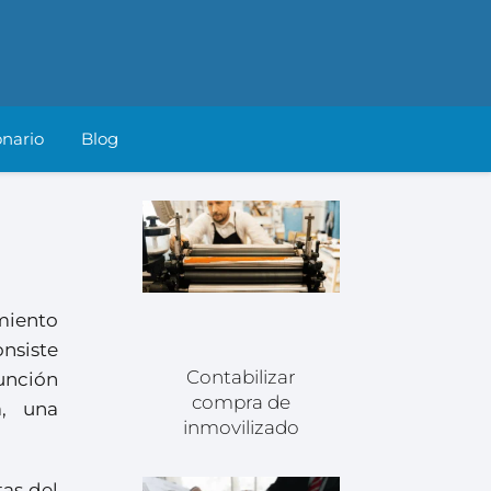
onario
Blog
miento
nsiste
Contabilizar
unción
compra de
, una
inmovilizado
tas del