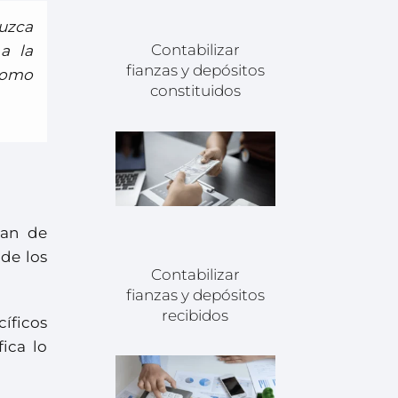
uzca
Contabilizar
a la
fianzas y depósitos
como
constituidos
lan de
de los
Contabilizar
fianzas y depósitos
recibidos
íficos
ica lo