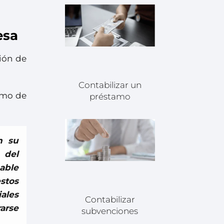
esa
ión de
Contabilizar un
omo de
préstamo
n su
 del
nable
stos
ales
Contabilizar
arse
subvenciones