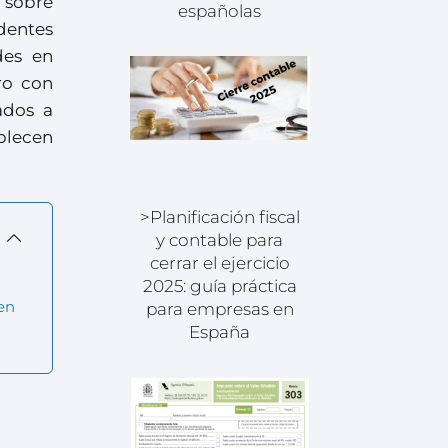
 sobre
españolas
dentes
des en
ro con
ados a
blecen
>Planificación fiscal
y contable para
cerrar el ejercicio
2025: guía práctica
en
para empresas en
España