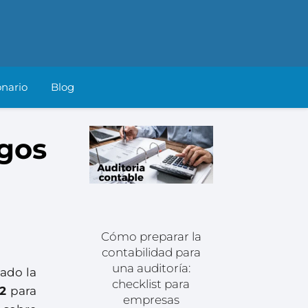
onario
Blog
agos
Cómo preparar la
contabilidad para
una auditoría:
cado la
checklist para
2
para
empresas