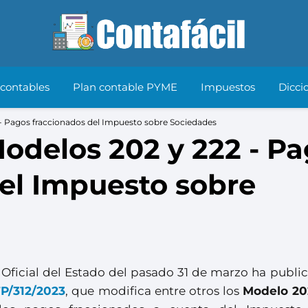
 contables
Plan contable PYME
Impuestos
Dicci
 - Pagos fraccionados del Impuesto sobre Sociedades
odelos 202 y 222 - P
el Impuesto sobre
n Oficial del Estado del pasado 31 de marzo ha publi
P/312/2023
, que modifica entre otros los
Modelo 20